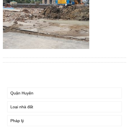
TÌM KIẾM