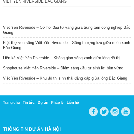
VIỆT YÊN RIVERSIDE BẮC GIANG
TIN NỔI BẬT
Việt Yên Riverside – Cơ hội đầu tư vàng giữa trung tâm công nghiệp Bắc
Giang
Biệt thự ven sông Việt Yên Riverside – Sống thượng lưu giữa miền xanh
Bắc Giang
Liền kề Việt Yên Riverside – Không gian sống xanh giữa lòng đô thị
Shophouse Việt Yên Riverside – Điểm sáng đầu tư sinh lời bền vững
Việt Yên Riverside – Khu đô thị sinh thái đẳng cấp giữa lòng Bắc Giang
Trang chủ
Tin tức
Dự án
Pháp lý
Liên hệ
THÔNG TIN DỰ ÁN HÀ NỘI