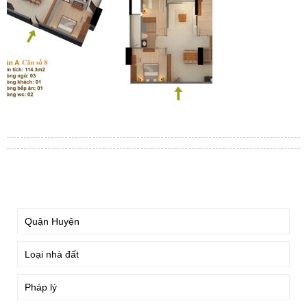
TÌM KIẾM