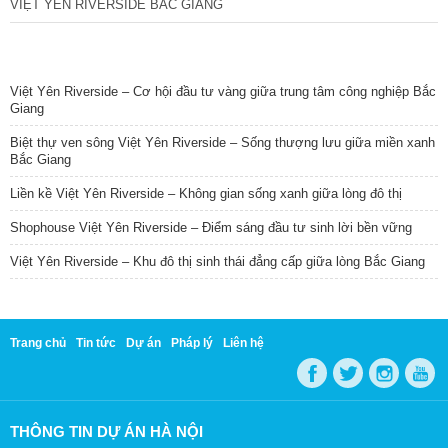
VIỆT YÊN RIVERSIDE BẮC GIANG
TIN NỔI BẬT
Việt Yên Riverside – Cơ hội đầu tư vàng giữa trung tâm công nghiệp Bắc
Giang
Biệt thự ven sông Việt Yên Riverside – Sống thượng lưu giữa miền xanh
Bắc Giang
Liền kề Việt Yên Riverside – Không gian sống xanh giữa lòng đô thị
Shophouse Việt Yên Riverside – Điểm sáng đầu tư sinh lời bền vững
Việt Yên Riverside – Khu đô thị sinh thái đẳng cấp giữa lòng Bắc Giang
Trang chủ
Tin tức
Dự án
Pháp lý
Liên hệ
THÔNG TIN DỰ ÁN HÀ NỘI