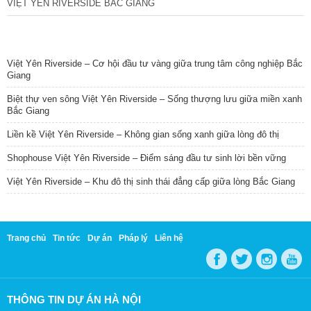
VIỆT YÊN RIVERSIDE BẮC GIANG
TIN NỔI BẬT
Việt Yên Riverside – Cơ hội đầu tư vàng giữa trung tâm công nghiệp Bắc
Giang
Biệt thự ven sông Việt Yên Riverside – Sống thượng lưu giữa miền xanh
Bắc Giang
Liền kề Việt Yên Riverside – Không gian sống xanh giữa lòng đô thị
Shophouse Việt Yên Riverside – Điểm sáng đầu tư sinh lời bền vững
Việt Yên Riverside – Khu đô thị sinh thái đẳng cấp giữa lòng Bắc Giang
Trang chủ
Tin tức
Dự án
Pháp lý
Liên hệ
THÔNG TIN DỰ ÁN HÀ NỘI