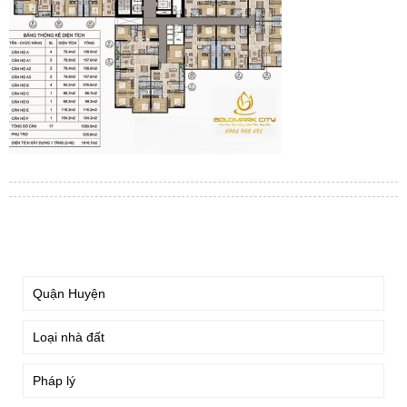
TÌM KIẾM