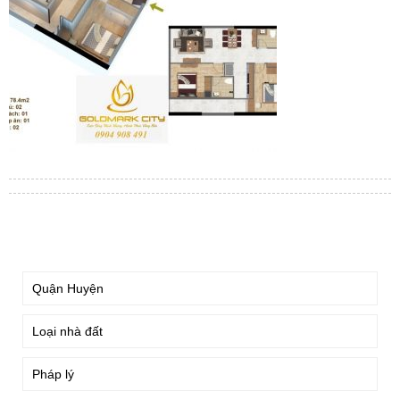
TÌM KIẾM