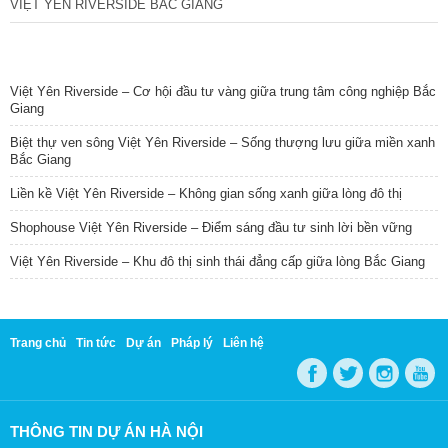
VIỆT YÊN RIVERSIDE BẮC GIANG
TIN NỔI BẬT
Việt Yên Riverside – Cơ hội đầu tư vàng giữa trung tâm công nghiệp Bắc
Giang
Biệt thự ven sông Việt Yên Riverside – Sống thượng lưu giữa miền xanh
Bắc Giang
Liền kề Việt Yên Riverside – Không gian sống xanh giữa lòng đô thị
Shophouse Việt Yên Riverside – Điểm sáng đầu tư sinh lời bền vững
Việt Yên Riverside – Khu đô thị sinh thái đẳng cấp giữa lòng Bắc Giang
Trang chủ
Tin tức
Dự án
Pháp lý
Liên hệ
THÔNG TIN DỰ ÁN HÀ NỘI