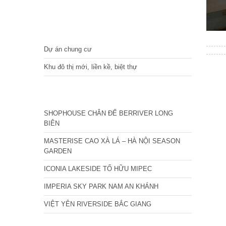
DỰ ÁN
Dự án chung cư
Khu đô thị mới, liền kề, biệt thự
CÁC DỰ ÁN MỚI NHẤT
SHOPHOUSE CHÂN ĐẾ BERRIVER LONG
BIÊN
MASTERISE CAO XÀ LÁ – HÀ NỘI SEASON
GARDEN
ICONIA LAKESIDE TỐ HỮU MIPEC
IMPERIA SKY PARK NAM AN KHÁNH
VIỆT YÊN RIVERSIDE BẮC GIANG