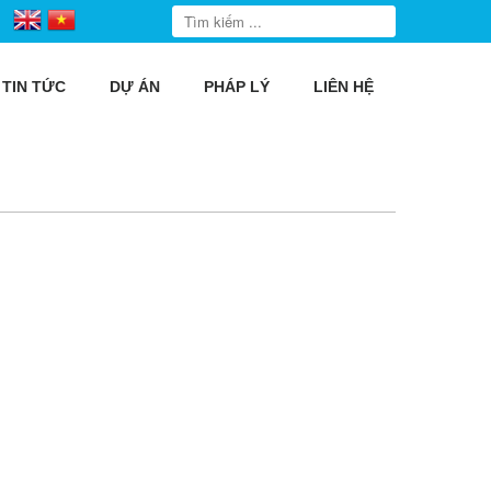
TIN TỨC
DỰ ÁN
PHÁP LÝ
LIÊN HỆ