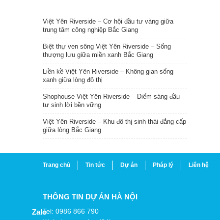
TIN NỔI BẬT
Việt Yên Riverside – Cơ hội đầu tư vàng giữa
trung tâm công nghiệp Bắc Giang
Biệt thự ven sông Việt Yên Riverside – Sống
thượng lưu giữa miền xanh Bắc Giang
Liền kề Việt Yên Riverside – Không gian sống
xanh giữa lòng đô thị
Shophouse Việt Yên Riverside – Điểm sáng đầu
tư sinh lời bền vững
Việt Yên Riverside – Khu đô thị sinh thái đẳng cấp
giữa lòng Bắc Giang
Trang chủ
Tin tức
Dự án
Pháp lý
Liên hệ
THÔNG TIN DỰ ÁN HÀ NỘI
Tel: 0986 866 790
Zalo