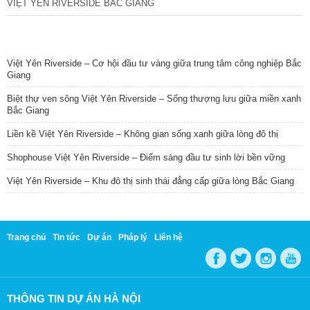
VIỆT YÊN RIVERSIDE BẮC GIANG
TIN NỔI BẬT
Việt Yên Riverside – Cơ hội đầu tư vàng giữa trung tâm công nghiệp Bắc
Giang
Biệt thự ven sông Việt Yên Riverside – Sống thượng lưu giữa miền xanh
Bắc Giang
Liền kề Việt Yên Riverside – Không gian sống xanh giữa lòng đô thị
Shophouse Việt Yên Riverside – Điểm sáng đầu tư sinh lời bền vững
Việt Yên Riverside – Khu đô thị sinh thái đẳng cấp giữa lòng Bắc Giang
Trang chủ
Tin tức
Dự án
Pháp lý
Liên hệ
THÔNG TIN DỰ ÁN HÀ NỘI