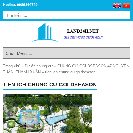
Hotline: 0986866790
Trang chủ
»
Dự án chung cư
»
CHUNG CƯ GOLDSEASON 47 NGUYỄN
TUÂN, THANH XUÂN
»
tien-ich-chung-cu-goldseason
TIEN-ICH-CHUNG-CU-GOLDSEASON