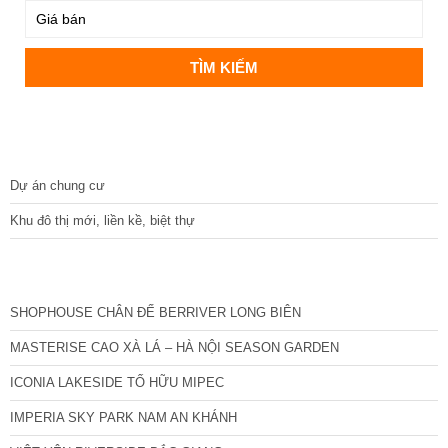
DỰ ÁN
Dự án chung cư
Khu đô thị mới, liền kề, biệt thự
CÁC DỰ ÁN MỚI NHẤT
SHOPHOUSE CHÂN ĐẾ BERRIVER LONG BIÊN
MASTERISE CAO XÀ LÁ – HÀ NỘI SEASON GARDEN
ICONIA LAKESIDE TỐ HỮU MIPEC
IMPERIA SKY PARK NAM AN KHÁNH