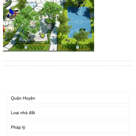
TÌM KIẾM