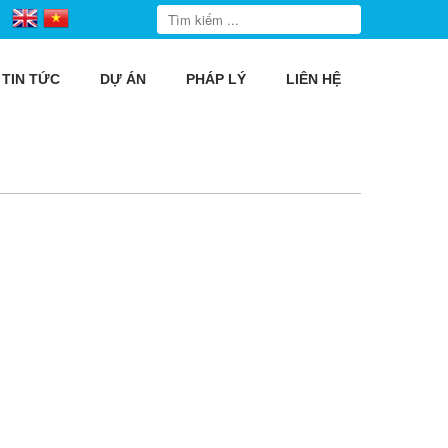
TIN TỨC
DỰ ÁN
PHÁP LÝ
LIÊN HỆ