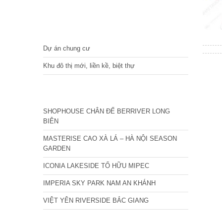
DỰ ÁN
Dự án chung cư
Khu đô thị mới, liền kề, biệt thự
CÁC DỰ ÁN MỚI NHẤT
SHOPHOUSE CHÂN ĐẾ BERRIVER LONG
BIÊN
MASTERISE CAO XÀ LÁ – HÀ NỘI SEASON
GARDEN
ICONIA LAKESIDE TỐ HỮU MIPEC
IMPERIA SKY PARK NAM AN KHÁNH
VIỆT YÊN RIVERSIDE BẮC GIANG