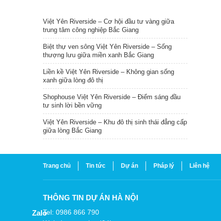
TIN NỔI BẬT
Việt Yên Riverside – Cơ hội đầu tư vàng giữa
trung tâm công nghiệp Bắc Giang
Biệt thự ven sông Việt Yên Riverside – Sống
thượng lưu giữa miền xanh Bắc Giang
Liền kề Việt Yên Riverside – Không gian sống
xanh giữa lòng đô thị
Shophouse Việt Yên Riverside – Điểm sáng đầu
tư sinh lời bền vững
Việt Yên Riverside – Khu đô thị sinh thái đẳng cấp
giữa lòng Bắc Giang
Trang chủ
Tin tức
Dự án
Pháp lý
Liên hệ
THÔNG TIN DỰ ÁN HÀ NỘI
Tel: 0986 866 790
Zalo