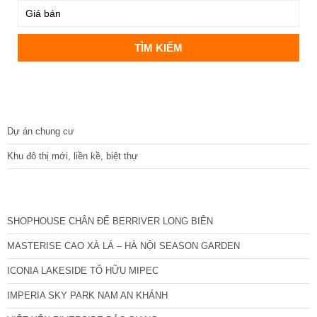
DỰ ÁN
Dự án chung cư
Khu đô thị mới, liền kề, biệt thự
CÁC DỰ ÁN MỚI NHẤT
SHOPHOUSE CHÂN ĐẾ BERRIVER LONG BIÊN
MASTERISE CAO XÀ LÁ – HÀ NỘI SEASON GARDEN
ICONIA LAKESIDE TỐ HỮU MIPEC
IMPERIA SKY PARK NAM AN KHÁNH