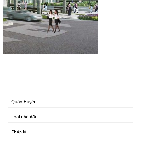
TÌM KIẾM