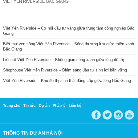
VIỆT YÊN RIVERSIDE BẮC GIANG
TIN NỔI BẬT
Việt Yên Riverside – Cơ hội đầu tư vàng giữa trung tâm công nghiệp Bắc
Giang
Biệt thự ven sông Việt Yên Riverside – Sống thượng lưu giữa miền xanh
Bắc Giang
Liền kề Việt Yên Riverside – Không gian sống xanh giữa lòng đô thị
Shophouse Việt Yên Riverside – Điểm sáng đầu tư sinh lời bền vững
Việt Yên Riverside – Khu đô thị sinh thái đẳng cấp giữa lòng Bắc Giang
Trang chủ
Tin tức
Dự án
Pháp lý
Liên hệ
THÔNG TIN DỰ ÁN HÀ NỘI