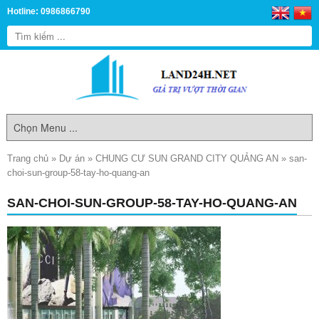
Hotline: 0986866790
Trang chủ
»
Dự án
»
CHUNG CƯ SUN GRAND CITY QUẢNG AN
»
san-
choi-sun-group-58-tay-ho-quang-an
SAN-CHOI-SUN-GROUP-58-TAY-HO-QUANG-AN