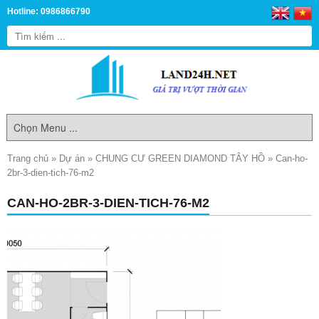
Hotline: 0986866790
Trang chủ
»
Dự án
»
CHUNG CƯ GREEN DIAMOND TÂY HỒ
»
Can-ho-
2br-3-dien-tich-76-m2
CAN-HO-2BR-3-DIEN-TICH-76-M2