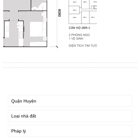
TÌM KIẾM