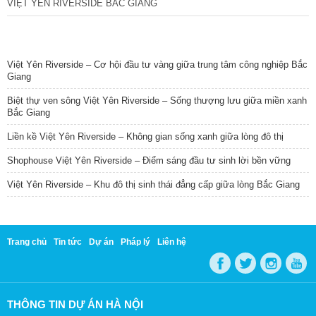
VIỆT YÊN RIVERSIDE BẮC GIANG
TIN NỔI BẬT
Việt Yên Riverside – Cơ hội đầu tư vàng giữa trung tâm công nghiệp Bắc
Giang
Biệt thự ven sông Việt Yên Riverside – Sống thượng lưu giữa miền xanh
Bắc Giang
Liền kề Việt Yên Riverside – Không gian sống xanh giữa lòng đô thị
Shophouse Việt Yên Riverside – Điểm sáng đầu tư sinh lời bền vững
Việt Yên Riverside – Khu đô thị sinh thái đẳng cấp giữa lòng Bắc Giang
Trang chủ
Tin tức
Dự án
Pháp lý
Liên hệ
THÔNG TIN DỰ ÁN HÀ NỘI