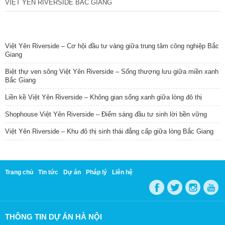
VIỆT YÊN RIVERSIDE BẮC GIANG
TIN NỔI BẬT
Việt Yên Riverside – Cơ hội đầu tư vàng giữa trung tâm công nghiệp Bắc
Giang
Biệt thự ven sông Việt Yên Riverside – Sống thượng lưu giữa miền xanh
Bắc Giang
Liền kề Việt Yên Riverside – Không gian sống xanh giữa lòng đô thị
Shophouse Việt Yên Riverside – Điểm sáng đầu tư sinh lời bền vững
Việt Yên Riverside – Khu đô thị sinh thái đẳng cấp giữa lòng Bắc Giang
Trang chủ
Tin tức
Dự án
Pháp lý
Liên hệ
THÔNG TIN DỰ ÁN HÀ NỘI