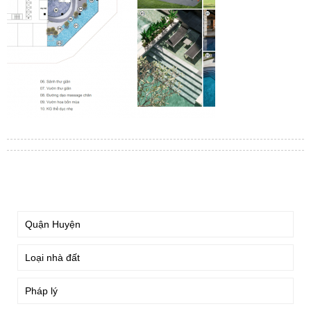
TÌM KIẾM