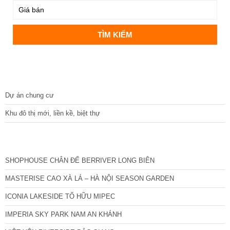
DỰ ÁN
Dự án chung cư
Khu đô thị mới, liền kề, biệt thự
CÁC DỰ ÁN MỚI NHẤT
SHOPHOUSE CHÂN ĐẾ BERRIVER LONG BIÊN
MASTERISE CAO XÀ LÁ – HÀ NỘI SEASON GARDEN
ICONIA LAKESIDE TỐ HỮU MIPEC
IMPERIA SKY PARK NAM AN KHÁNH