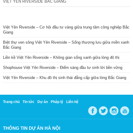
VIỆT YÊN RIVERSIDE BẮC GIANG
TIN NỔI BẬT
Việt Yên Riverside – Cơ hội đầu tư vàng giữa trung tâm công nghiệp Bắc
Giang
Biệt thự ven sông Việt Yên Riverside – Sống thượng lưu giữa miền xanh
Bắc Giang
Liền kề Việt Yên Riverside – Không gian sống xanh giữa lòng đô thị
Shophouse Việt Yên Riverside – Điểm sáng đầu tư sinh lời bền vững
Việt Yên Riverside – Khu đô thị sinh thái đẳng cấp giữa lòng Bắc Giang
Trang chủ
Tin tức
Dự án
Pháp lý
Liên hệ
THÔNG TIN DỰ ÁN HÀ NỘI