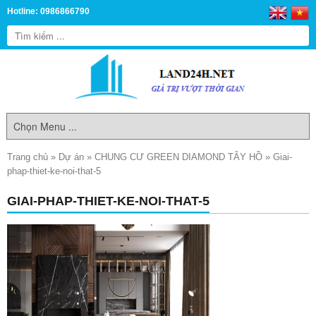
Hotline: 0986866790
Trang chủ
»
Dự án
»
CHUNG CƯ GREEN DIAMOND TÂY HỒ
»
Giai-
phap-thiet-ke-noi-that-5
GIAI-PHAP-THIET-KE-NOI-THAT-5