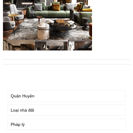
TÌM KIẾM