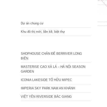
DỰ ÁN
Dự án chung cư
Khu đô thị mới, liền kề, biệt thự
CÁC DỰ ÁN MỚI NHẤT
SHOPHOUSE CHÂN ĐẾ BERRIVER LONG
BIÊN
MASTERISE CAO XÀ LÁ – HÀ NỘI SEASON
GARDEN
ICONIA LAKESIDE TỐ HỮU MIPEC
IMPERIA SKY PARK NAM AN KHÁNH
VIỆT YÊN RIVERSIDE BẮC GIANG