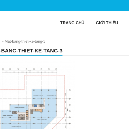
TRANG CHỦ
GIỚI THIỆU
Ồ
»
Mat-bang-thiet-ke-tang-3
-BANG-THIET-KE-TANG-3