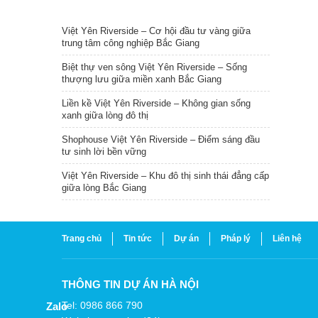
TIN NỔI BẬT
Việt Yên Riverside – Cơ hội đầu tư vàng giữa
trung tâm công nghiệp Bắc Giang
Biệt thự ven sông Việt Yên Riverside – Sống
thượng lưu giữa miền xanh Bắc Giang
Liền kề Việt Yên Riverside – Không gian sống
xanh giữa lòng đô thị
Shophouse Việt Yên Riverside – Điểm sáng đầu
tư sinh lời bền vững
Việt Yên Riverside – Khu đô thị sinh thái đẳng cấp
giữa lòng Bắc Giang
Trang chủ
Tin tức
Dự án
Pháp lý
Liên hệ
THÔNG TIN DỰ ÁN HÀ NỘI
Tel: 0986 866 790
Zalo