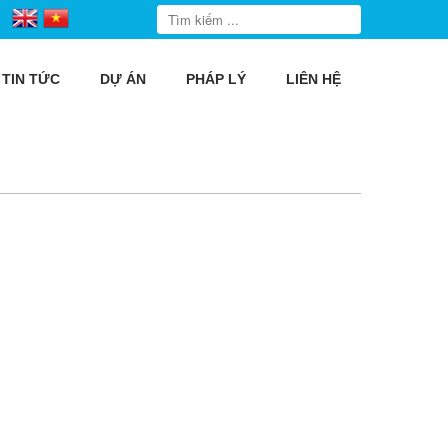
TIN TỨC
DỰ ÁN
PHÁP LÝ
LIÊN HỆ