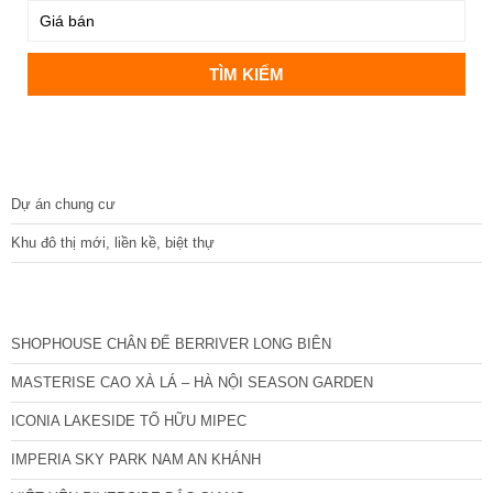
DỰ ÁN
Dự án chung cư
Khu đô thị mới, liền kề, biệt thự
CÁC DỰ ÁN MỚI NHẤT
SHOPHOUSE CHÂN ĐẾ BERRIVER LONG BIÊN
MASTERISE CAO XÀ LÁ – HÀ NỘI SEASON GARDEN
ICONIA LAKESIDE TỐ HỮU MIPEC
IMPERIA SKY PARK NAM AN KHÁNH