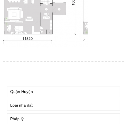
TÌM KIẾM