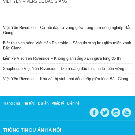
VIỆT YÊN RIVERSIDE BẮC GIANG
TIN NỔI BẬT
Việt Yên Riverside – Cơ hội đầu tư vàng giữa trung tâm công nghiệp Bắc
Giang
Biệt thự ven sông Việt Yên Riverside – Sống thượng lưu giữa miền xanh
Bắc Giang
Liền kề Việt Yên Riverside – Không gian sống xanh giữa lòng đô thị
Shophouse Việt Yên Riverside – Điểm sáng đầu tư sinh lời bền vững
Việt Yên Riverside – Khu đô thị sinh thái đẳng cấp giữa lòng Bắc Giang
Trang chủ
Tin tức
Dự án
Pháp lý
Liên hệ
THÔNG TIN DỰ ÁN HÀ NỘI