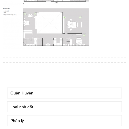
TÌM KIẾM