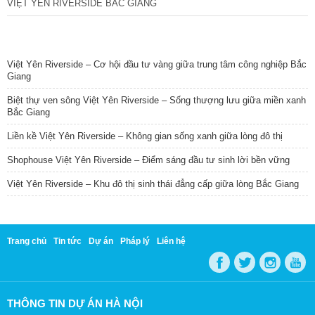
VIỆT YÊN RIVERSIDE BẮC GIANG
TIN NỔI BẬT
Việt Yên Riverside – Cơ hội đầu tư vàng giữa trung tâm công nghiệp Bắc
Giang
Biệt thự ven sông Việt Yên Riverside – Sống thượng lưu giữa miền xanh
Bắc Giang
Liền kề Việt Yên Riverside – Không gian sống xanh giữa lòng đô thị
Shophouse Việt Yên Riverside – Điểm sáng đầu tư sinh lời bền vững
Việt Yên Riverside – Khu đô thị sinh thái đẳng cấp giữa lòng Bắc Giang
Trang chủ
Tin tức
Dự án
Pháp lý
Liên hệ
THÔNG TIN DỰ ÁN HÀ NỘI