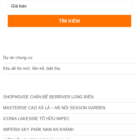
DỰ ÁN
Dự án chung cư
Khu đô thị mới, liền kề, biệt thự
CÁC DỰ ÁN MỚI NHẤT
SHOPHOUSE CHÂN ĐẾ BERRIVER LONG BIÊN
MASTERISE CAO XÀ LÁ – HÀ NỘI SEASON GARDEN
ICONIA LAKESIDE TỐ HỮU MIPEC
IMPERIA SKY PARK NAM AN KHÁNH