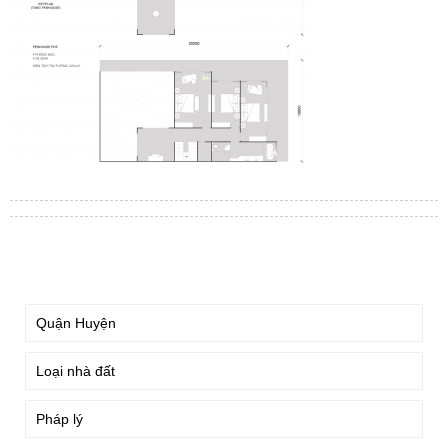
TÌM KIẾM