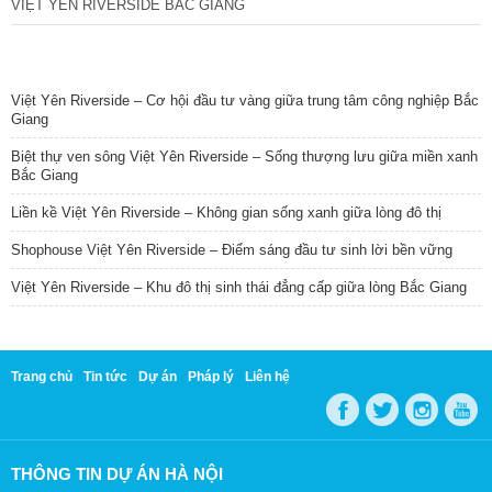
VIỆT YÊN RIVERSIDE BẮC GIANG
TIN NỔI BẬT
Việt Yên Riverside – Cơ hội đầu tư vàng giữa trung tâm công nghiệp Bắc
Giang
Biệt thự ven sông Việt Yên Riverside – Sống thượng lưu giữa miền xanh
Bắc Giang
Liền kề Việt Yên Riverside – Không gian sống xanh giữa lòng đô thị
Shophouse Việt Yên Riverside – Điểm sáng đầu tư sinh lời bền vững
Việt Yên Riverside – Khu đô thị sinh thái đẳng cấp giữa lòng Bắc Giang
Trang chủ
Tin tức
Dự án
Pháp lý
Liên hệ
THÔNG TIN DỰ ÁN HÀ NỘI