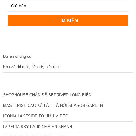
DỰ ÁN
Dự án chung cư
Khu đô thị mới, liền kề, biệt thự
CÁC DỰ ÁN MỚI NHẤT
SHOPHOUSE CHÂN ĐẾ BERRIVER LONG BIÊN
MASTERISE CAO XÀ LÁ – HÀ NỘI SEASON GARDEN
ICONIA LAKESIDE TỐ HỮU MIPEC
IMPERIA SKY PARK NAM AN KHÁNH