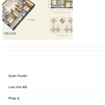
TÌM KIẾM