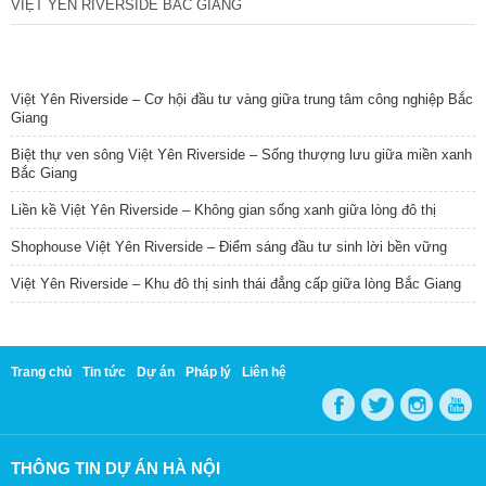
VIỆT YÊN RIVERSIDE BẮC GIANG
TIN NỔI BẬT
Việt Yên Riverside – Cơ hội đầu tư vàng giữa trung tâm công nghiệp Bắc
Giang
Biệt thự ven sông Việt Yên Riverside – Sống thượng lưu giữa miền xanh
Bắc Giang
Liền kề Việt Yên Riverside – Không gian sống xanh giữa lòng đô thị
Shophouse Việt Yên Riverside – Điểm sáng đầu tư sinh lời bền vững
Việt Yên Riverside – Khu đô thị sinh thái đẳng cấp giữa lòng Bắc Giang
Trang chủ
Tin tức
Dự án
Pháp lý
Liên hệ
THÔNG TIN DỰ ÁN HÀ NỘI