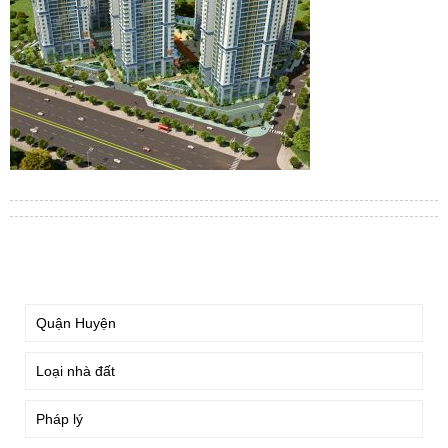
TÌM KIẾM