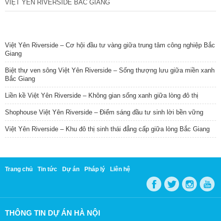
VIỆT YÊN RIVERSIDE BẮC GIANG
TIN NỔI BẬT
Việt Yên Riverside – Cơ hội đầu tư vàng giữa trung tâm công nghiệp Bắc
Giang
Biệt thự ven sông Việt Yên Riverside – Sống thượng lưu giữa miền xanh
Bắc Giang
Liền kề Việt Yên Riverside – Không gian sống xanh giữa lòng đô thị
Shophouse Việt Yên Riverside – Điểm sáng đầu tư sinh lời bền vững
Việt Yên Riverside – Khu đô thị sinh thái đẳng cấp giữa lòng Bắc Giang
Trang chủ
Tin tức
Dự án
Pháp lý
Liên hệ
THÔNG TIN DỰ ÁN HÀ NỘI