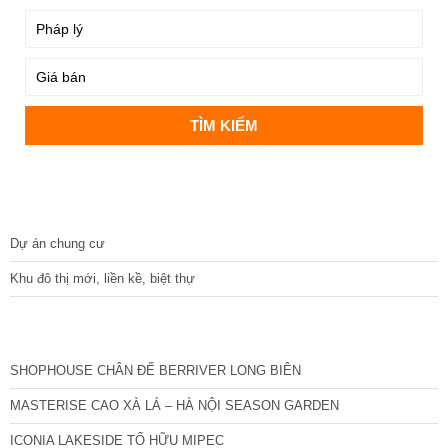
DỰ ÁN
Dự án chung cư
Khu đô thị mới, liền kề, biệt thự
CÁC DỰ ÁN MỚI NHẤT
SHOPHOUSE CHÂN ĐẾ BERRIVER LONG BIÊN
MASTERISE CAO XÀ LÁ – HÀ NỘI SEASON GARDEN
ICONIA LAKESIDE TỐ HỮU MIPEC