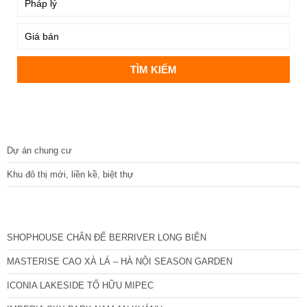
DỰ ÁN
Dự án chung cư
Khu đô thị mới, liền kề, biệt thự
CÁC DỰ ÁN MỚI NHẤT
SHOPHOUSE CHÂN ĐẾ BERRIVER LONG BIÊN
MASTERISE CAO XÀ LÁ – HÀ NỘI SEASON GARDEN
ICONIA LAKESIDE TỐ HỮU MIPEC