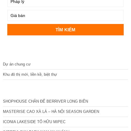
DỰ ÁN
Dự án chung cư
Khu đô thị mới, liền kề, biệt thự
CÁC DỰ ÁN MỚI NHẤT
SHOPHOUSE CHÂN ĐẾ BERRIVER LONG BIÊN
MASTERISE CAO XÀ LÁ – HÀ NỘI SEASON GARDEN
ICONIA LAKESIDE TỐ HỮU MIPEC