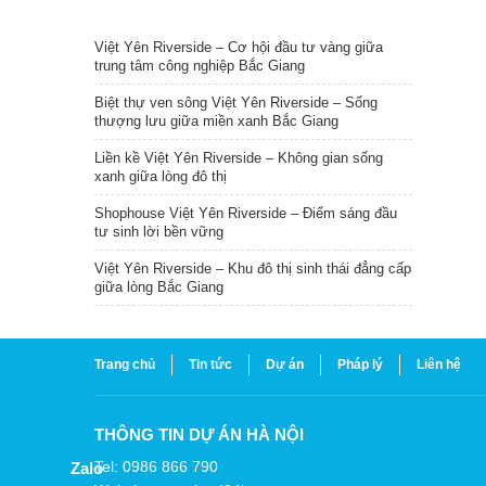
TIN NỔI BẬT
Việt Yên Riverside – Cơ hội đầu tư vàng giữa
trung tâm công nghiệp Bắc Giang
Biệt thự ven sông Việt Yên Riverside – Sống
thượng lưu giữa miền xanh Bắc Giang
Liền kề Việt Yên Riverside – Không gian sống
xanh giữa lòng đô thị
Shophouse Việt Yên Riverside – Điểm sáng đầu
tư sinh lời bền vững
Việt Yên Riverside – Khu đô thị sinh thái đẳng cấp
giữa lòng Bắc Giang
Trang chủ
Tin tức
Dự án
Pháp lý
Liên hệ
THÔNG TIN DỰ ÁN HÀ NỘI
Tel: 0986 866 790
Zalo