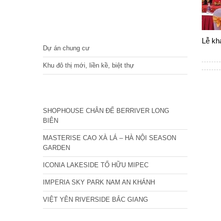
DỰ ÁN
Lễ kh
Dự án chung cư
Khu đô thị mới, liền kề, biệt thự
CÁC DỰ ÁN MỚI NHẤT
SHOPHOUSE CHÂN ĐẾ BERRIVER LONG
BIÊN
MASTERISE CAO XÀ LÁ – HÀ NỘI SEASON
GARDEN
ICONIA LAKESIDE TỐ HỮU MIPEC
IMPERIA SKY PARK NAM AN KHÁNH
VIỆT YÊN RIVERSIDE BẮC GIANG