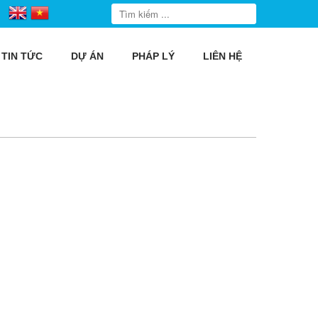
TIN TỨC
DỰ ÁN
PHÁP LÝ
LIÊN HỆ