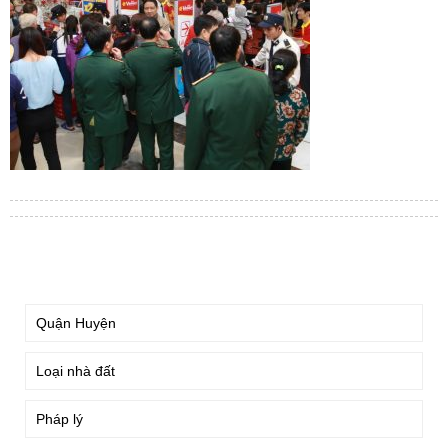
TÌM KIẾM