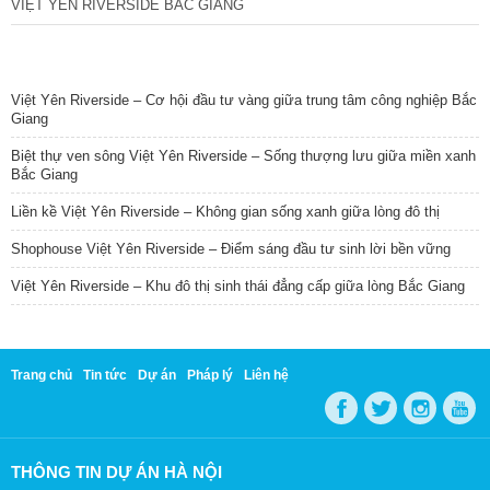
VIỆT YÊN RIVERSIDE BẮC GIANG
TIN NỔI BẬT
Việt Yên Riverside – Cơ hội đầu tư vàng giữa trung tâm công nghiệp Bắc
Giang
Biệt thự ven sông Việt Yên Riverside – Sống thượng lưu giữa miền xanh
Bắc Giang
Liền kề Việt Yên Riverside – Không gian sống xanh giữa lòng đô thị
Shophouse Việt Yên Riverside – Điểm sáng đầu tư sinh lời bền vững
Việt Yên Riverside – Khu đô thị sinh thái đẳng cấp giữa lòng Bắc Giang
Trang chủ
Tin tức
Dự án
Pháp lý
Liên hệ
THÔNG TIN DỰ ÁN HÀ NỘI