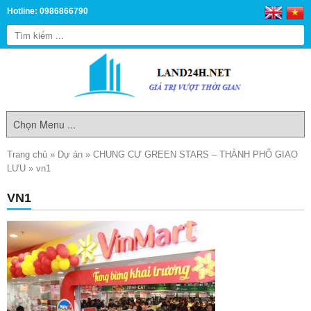
Hotline: 0986866790
Trang chủ
»
Dự án
»
CHUNG CƯ GREEN STARS – THÀNH PHỐ GIAO
LƯU
»
vn1
VN1