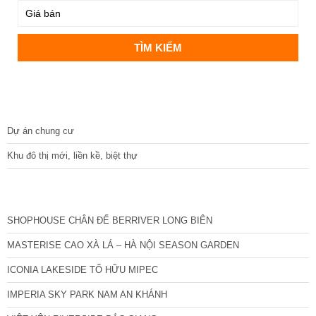
DỰ ÁN
Dự án chung cư
Khu đô thị mới, liền kề, biệt thự
CÁC DỰ ÁN MỚI NHẤT
SHOPHOUSE CHÂN ĐẾ BERRIVER LONG BIÊN
MASTERISE CAO XÀ LÁ – HÀ NỘI SEASON GARDEN
ICONIA LAKESIDE TỐ HỮU MIPEC
IMPERIA SKY PARK NAM AN KHÁNH