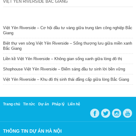
VIỆT YÊN RIVERSIDE BẮC GIANG
TIN NỔI BẬT
Việt Yên Riverside – Cơ hội đầu tư vàng giữa trung tâm công nghiệp Bắc
Giang
Biệt thự ven sông Việt Yên Riverside – Sống thượng lưu giữa miền xanh
Bắc Giang
Liền kề Việt Yên Riverside – Không gian sống xanh giữa lòng đô thị
Shophouse Việt Yên Riverside – Điểm sáng đầu tư sinh lời bền vững
Việt Yên Riverside – Khu đô thị sinh thái đẳng cấp giữa lòng Bắc Giang
Trang chủ
Tin tức
Dự án
Pháp lý
Liên hệ
THÔNG TIN DỰ ÁN HÀ NỘI