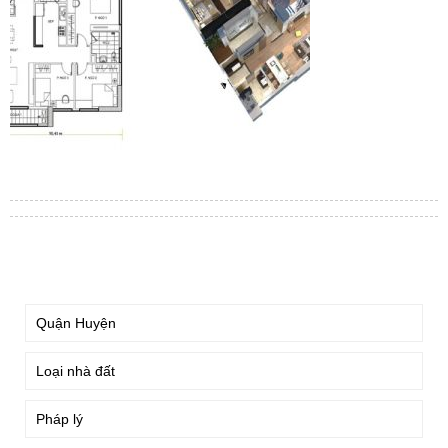
TÌM KIẾM