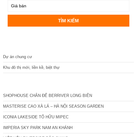
DỰ ÁN
Dự án chung cư
Khu đô thị mới, liền kề, biệt thự
CÁC DỰ ÁN MỚI NHẤT
SHOPHOUSE CHÂN ĐẾ BERRIVER LONG BIÊN
MASTERISE CAO XÀ LÁ – HÀ NỘI SEASON GARDEN
ICONIA LAKESIDE TỐ HỮU MIPEC
IMPERIA SKY PARK NAM AN KHÁNH