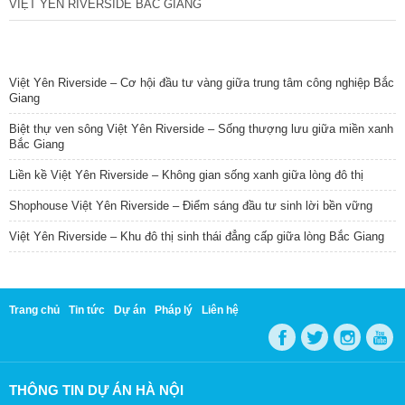
VIỆT YÊN RIVERSIDE BẮC GIANG
TIN NỔI BẬT
Việt Yên Riverside – Cơ hội đầu tư vàng giữa trung tâm công nghiệp Bắc
Giang
Biệt thự ven sông Việt Yên Riverside – Sống thượng lưu giữa miền xanh
Bắc Giang
Liền kề Việt Yên Riverside – Không gian sống xanh giữa lòng đô thị
Shophouse Việt Yên Riverside – Điểm sáng đầu tư sinh lời bền vững
Việt Yên Riverside – Khu đô thị sinh thái đẳng cấp giữa lòng Bắc Giang
Trang chủ
Tin tức
Dự án
Pháp lý
Liên hệ
THÔNG TIN DỰ ÁN HÀ NỘI