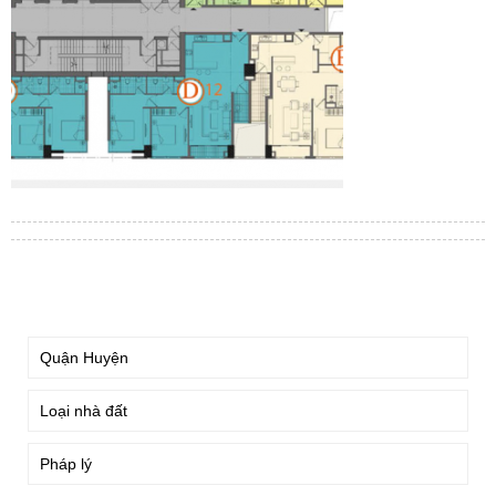
TÌM KIẾM