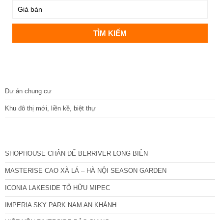
DỰ ÁN
Dự án chung cư
Khu đô thị mới, liền kề, biệt thự
CÁC DỰ ÁN MỚI NHẤT
SHOPHOUSE CHÂN ĐẾ BERRIVER LONG BIÊN
MASTERISE CAO XÀ LÁ – HÀ NỘI SEASON GARDEN
ICONIA LAKESIDE TỐ HỮU MIPEC
IMPERIA SKY PARK NAM AN KHÁNH