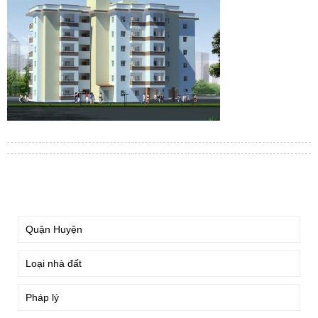
TÌM KIẾM