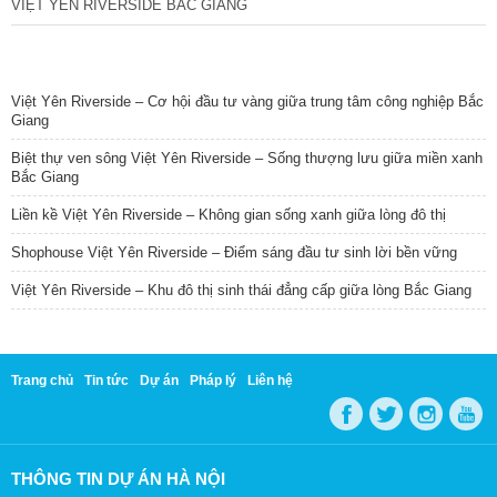
VIỆT YÊN RIVERSIDE BẮC GIANG
TIN NỔI BẬT
Việt Yên Riverside – Cơ hội đầu tư vàng giữa trung tâm công nghiệp Bắc
Giang
Biệt thự ven sông Việt Yên Riverside – Sống thượng lưu giữa miền xanh
Bắc Giang
Liền kề Việt Yên Riverside – Không gian sống xanh giữa lòng đô thị
Shophouse Việt Yên Riverside – Điểm sáng đầu tư sinh lời bền vững
Việt Yên Riverside – Khu đô thị sinh thái đẳng cấp giữa lòng Bắc Giang
Trang chủ
Tin tức
Dự án
Pháp lý
Liên hệ
THÔNG TIN DỰ ÁN HÀ NỘI