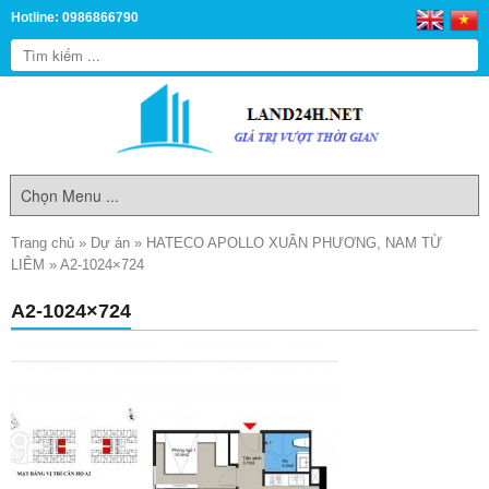
Hotline: 0986866790
Trang chủ
»
Dự án
»
HATECO APOLLO XUÂN PHƯƠNG, NAM TỪ
LIÊM
»
A2-1024×724
A2-1024×724