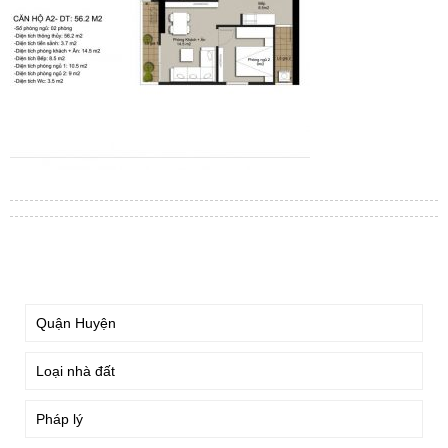
TÌM KIẾM