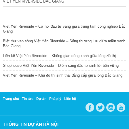
VIỆT YÊN RIVERSIDE BẮC GIANG
TIN NỔI BẬT
Việt Yên Riverside – Cơ hội đầu tư vàng giữa trung tâm công nghiệp Bắc
Giang
Biệt thự ven sông Việt Yên Riverside – Sống thượng lưu giữa miền xanh
Bắc Giang
Liền kề Việt Yên Riverside – Không gian sống xanh giữa lòng đô thị
Shophouse Việt Yên Riverside – Điểm sáng đầu tư sinh lời bền vững
Việt Yên Riverside – Khu đô thị sinh thái đẳng cấp giữa lòng Bắc Giang
Trang chủ
Tin tức
Dự án
Pháp lý
Liên hệ
THÔNG TIN DỰ ÁN HÀ NỘI