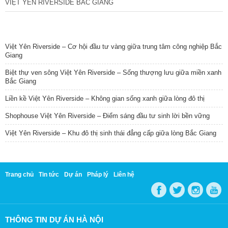
VIỆT YÊN RIVERSIDE BẮC GIANG
TIN NỔI BẬT
Việt Yên Riverside – Cơ hội đầu tư vàng giữa trung tâm công nghiệp Bắc
Giang
Biệt thự ven sông Việt Yên Riverside – Sống thượng lưu giữa miền xanh
Bắc Giang
Liền kề Việt Yên Riverside – Không gian sống xanh giữa lòng đô thị
Shophouse Việt Yên Riverside – Điểm sáng đầu tư sinh lời bền vững
Việt Yên Riverside – Khu đô thị sinh thái đẳng cấp giữa lòng Bắc Giang
Trang chủ
Tin tức
Dự án
Pháp lý
Liên hệ
THÔNG TIN DỰ ÁN HÀ NỘI