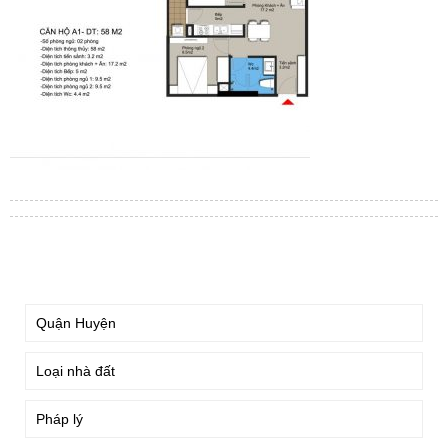
TÌM KIẾM