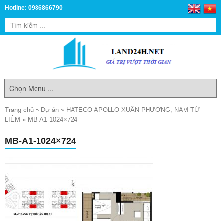
Hotline: 0986866790
Trang chủ
»
Dự án
»
HATECO APOLLO XUÂN PHƯƠNG, NAM TỪ
LIÊM
»
MB-A1-1024×724
MB-A1-1024×724