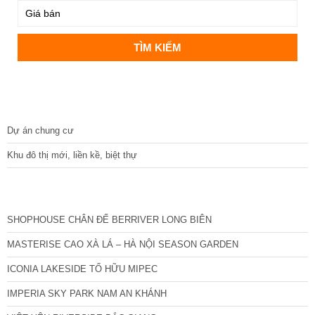
DỰ ÁN
Dự án chung cư
Khu đô thị mới, liền kề, biệt thự
CÁC DỰ ÁN MỚI NHẤT
SHOPHOUSE CHÂN ĐẾ BERRIVER LONG BIÊN
MASTERISE CAO XÀ LÁ – HÀ NỘI SEASON GARDEN
ICONIA LAKESIDE TỐ HỮU MIPEC
IMPERIA SKY PARK NAM AN KHÁNH