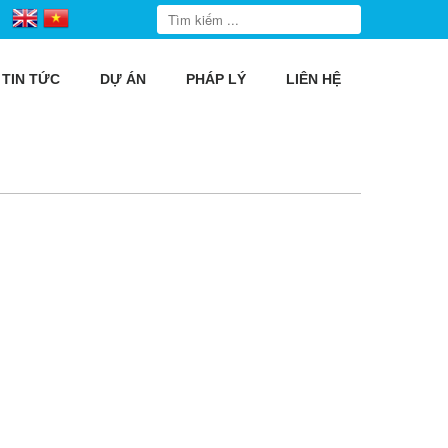
TIN TỨC
DỰ ÁN
PHÁP LÝ
LIÊN HỆ