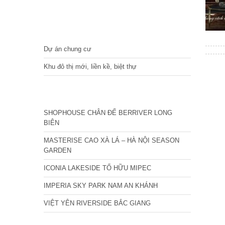
DỰ ÁN
Dự án chung cư
Khu đô thị mới, liền kề, biệt thự
CÁC DỰ ÁN MỚI NHẤT
SHOPHOUSE CHÂN ĐẾ BERRIVER LONG
BIÊN
MASTERISE CAO XÀ LÁ – HÀ NỘI SEASON
GARDEN
ICONIA LAKESIDE TỐ HỮU MIPEC
IMPERIA SKY PARK NAM AN KHÁNH
VIỆT YÊN RIVERSIDE BẮC GIANG