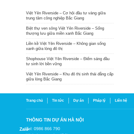
TIN NỔI BẬT
Việt Yên Riverside – Cơ hội đầu tư vàng giữa
trung tâm công nghiệp Bắc Giang
Biệt thự ven sông Việt Yên Riverside – Sống
thượng lưu giữa miền xanh Bắc Giang
Liền kề Việt Yên Riverside – Không gian sống
xanh giữa lòng đô thị
Shophouse Việt Yên Riverside – Điểm sáng đầu
tư sinh lời bền vững
Việt Yên Riverside – Khu đô thị sinh thái đẳng cấp
giữa lòng Bắc Giang
Trang chủ
Tin tức
Dự án
Pháp lý
Liên hệ
THÔNG TIN DỰ ÁN HÀ NỘI
Tel: 0986 866 790
Zalo