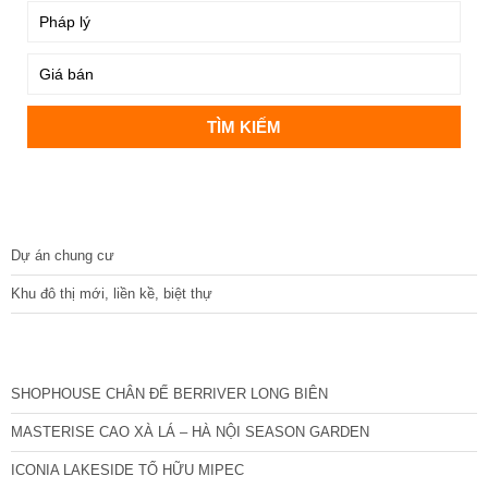
DỰ ÁN
Dự án chung cư
Khu đô thị mới, liền kề, biệt thự
CÁC DỰ ÁN MỚI NHẤT
SHOPHOUSE CHÂN ĐẾ BERRIVER LONG BIÊN
MASTERISE CAO XÀ LÁ – HÀ NỘI SEASON GARDEN
ICONIA LAKESIDE TỐ HỮU MIPEC