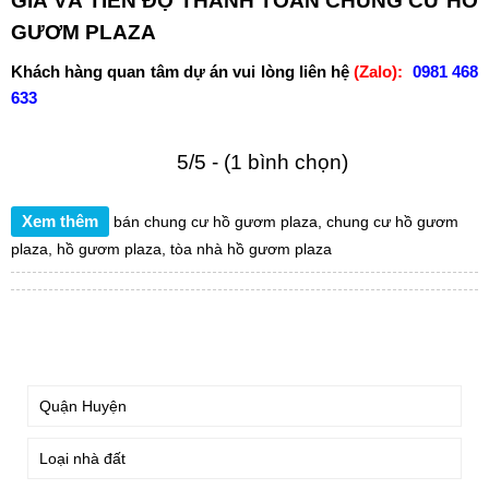
GIÁ VÀ TIẾN ĐỘ THANH TOÁN CHUNG CƯ HỒ
GƯƠM PLAZA
Khách hàng quan tâm dự án vui lòng liên hệ
(Zalo):
0981 468
633
5/5 - (1 bình chọn)
Xem thêm
bán chung cư hồ gươm plaza
,
chung cư hồ gươm
plaza
,
hồ gươm plaza
,
tòa nhà hồ gươm plaza
TÌM KIẾM