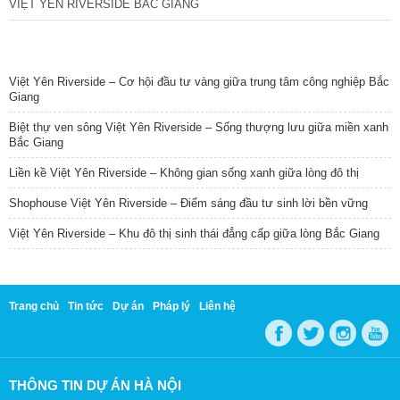
VIỆT YÊN RIVERSIDE BẮC GIANG
TIN NỔI BẬT
Việt Yên Riverside – Cơ hội đầu tư vàng giữa trung tâm công nghiệp Bắc
Giang
Biệt thự ven sông Việt Yên Riverside – Sống thượng lưu giữa miền xanh
Bắc Giang
Liền kề Việt Yên Riverside – Không gian sống xanh giữa lòng đô thị
Shophouse Việt Yên Riverside – Điểm sáng đầu tư sinh lời bền vững
Việt Yên Riverside – Khu đô thị sinh thái đẳng cấp giữa lòng Bắc Giang
Trang chủ
Tin tức
Dự án
Pháp lý
Liên hệ
THÔNG TIN DỰ ÁN HÀ NỘI