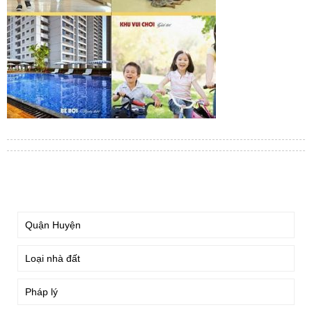
TÌM KIẾM