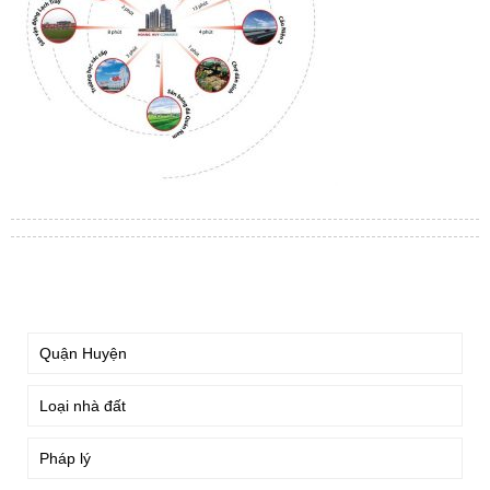
TÌM KIẾM