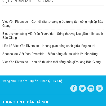
VIỆT YÊN RIVERSIDE BẮC GIANG
TIN NỔI BẬT
Việt Yên Riverside – Cơ hội đầu tư vàng giữa trung tâm công nghiệp Bắc
Giang
Biệt thự ven sông Việt Yên Riverside – Sống thượng lưu giữa miền xanh
Bắc Giang
Liền kề Việt Yên Riverside – Không gian sống xanh giữa lòng đô thị
Shophouse Việt Yên Riverside – Điểm sáng đầu tư sinh lời bền vững
Việt Yên Riverside – Khu đô thị sinh thái đẳng cấp giữa lòng Bắc Giang
Trang chủ
Tin tức
Dự án
Pháp lý
Liên hệ
THÔNG TIN DỰ ÁN HÀ NỘI