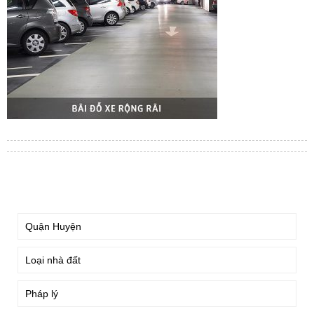
TÌM KIẾM