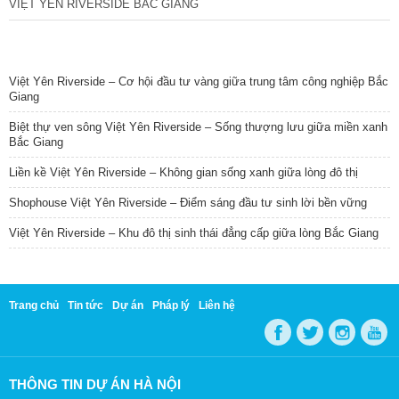
VIỆT YÊN RIVERSIDE BẮC GIANG
TIN NỔI BẬT
Việt Yên Riverside – Cơ hội đầu tư vàng giữa trung tâm công nghiệp Bắc
Giang
Biệt thự ven sông Việt Yên Riverside – Sống thượng lưu giữa miền xanh
Bắc Giang
Liền kề Việt Yên Riverside – Không gian sống xanh giữa lòng đô thị
Shophouse Việt Yên Riverside – Điểm sáng đầu tư sinh lời bền vững
Việt Yên Riverside – Khu đô thị sinh thái đẳng cấp giữa lòng Bắc Giang
Trang chủ
Tin tức
Dự án
Pháp lý
Liên hệ
THÔNG TIN DỰ ÁN HÀ NỘI