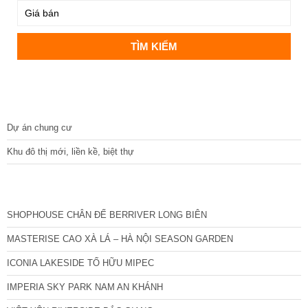
DỰ ÁN
Dự án chung cư
Khu đô thị mới, liền kề, biệt thự
CÁC DỰ ÁN MỚI NHẤT
SHOPHOUSE CHÂN ĐẾ BERRIVER LONG BIÊN
MASTERISE CAO XÀ LÁ – HÀ NỘI SEASON GARDEN
ICONIA LAKESIDE TỐ HỮU MIPEC
IMPERIA SKY PARK NAM AN KHÁNH