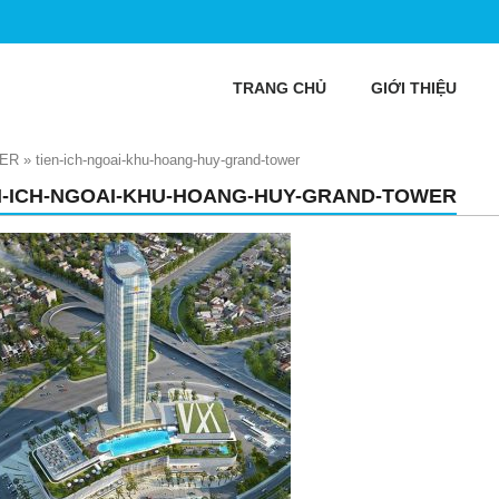
TRANG CHỦ
GIỚI THIỆU
WER
»
tien-ich-ngoai-khu-hoang-huy-grand-tower
N-ICH-NGOAI-KHU-HOANG-HUY-GRAND-TOWER