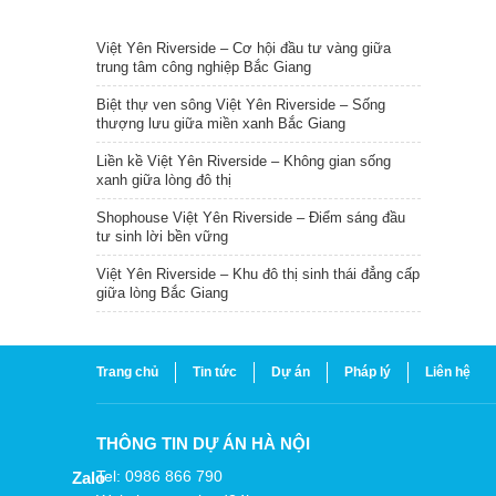
TIN NỔI BẬT
Việt Yên Riverside – Cơ hội đầu tư vàng giữa
trung tâm công nghiệp Bắc Giang
Biệt thự ven sông Việt Yên Riverside – Sống
thượng lưu giữa miền xanh Bắc Giang
Liền kề Việt Yên Riverside – Không gian sống
xanh giữa lòng đô thị
Shophouse Việt Yên Riverside – Điểm sáng đầu
tư sinh lời bền vững
Việt Yên Riverside – Khu đô thị sinh thái đẳng cấp
giữa lòng Bắc Giang
Trang chủ
Tin tức
Dự án
Pháp lý
Liên hệ
THÔNG TIN DỰ ÁN HÀ NỘI
Tel: 0986 866 790
Zalo