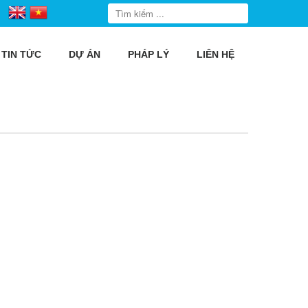
TIN TỨC
DỰ ÁN
PHÁP LÝ
LIÊN HỆ