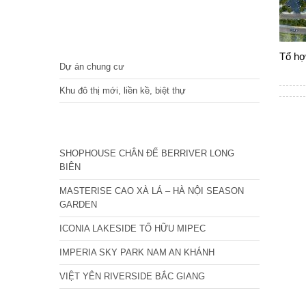
DỰ ÁN
Tổ hợ
Dự án chung cư
Khu đô thị mới, liền kề, biệt thự
CÁC DỰ ÁN MỚI NHẤT
SHOPHOUSE CHÂN ĐẾ BERRIVER LONG
BIÊN
MASTERISE CAO XÀ LÁ – HÀ NỘI SEASON
GARDEN
ICONIA LAKESIDE TỐ HỮU MIPEC
IMPERIA SKY PARK NAM AN KHÁNH
VIỆT YÊN RIVERSIDE BẮC GIANG