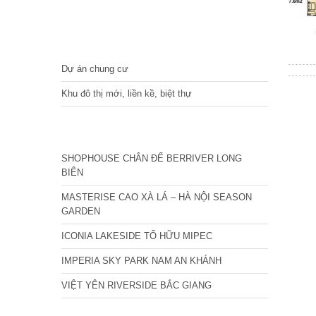
DỰ ÁN
Dự án chung cư
Khu đô thị mới, liền kề, biệt thự
CÁC DỰ ÁN MỚI NHẤT
SHOPHOUSE CHÂN ĐẾ BERRIVER LONG
BIÊN
MASTERISE CAO XÀ LÁ – HÀ NỘI SEASON
GARDEN
ICONIA LAKESIDE TỐ HỮU MIPEC
IMPERIA SKY PARK NAM AN KHÁNH
VIỆT YÊN RIVERSIDE BẮC GIANG