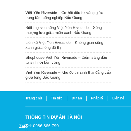
TIN NỔI BẬT
Việt Yên Riverside – Cơ hội đầu tư vàng giữa
trung tâm công nghiệp Bắc Giang
Biệt thự ven sông Việt Yên Riverside – Sống
thượng lưu giữa miền xanh Bắc Giang
Liền kề Việt Yên Riverside – Không gian sống
xanh giữa lòng đô thị
Shophouse Việt Yên Riverside – Điểm sáng đầu
tư sinh lời bền vững
Việt Yên Riverside – Khu đô thị sinh thái đẳng cấp
giữa lòng Bắc Giang
Trang chủ
Tin tức
Dự án
Pháp lý
Liên hệ
THÔNG TIN DỰ ÁN HÀ NỘI
Tel: 0986 866 790
Zalo