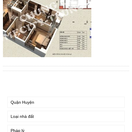
TÌM KIẾM