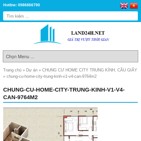
Hotline: 0986866790
Trang chủ
»
Dự án
»
CHUNG CƯ HOME CITY TRUNG KÍNH, CẦU GIẤY
»
chung-cu-home-city-trung-kinh-v1-v4-can-9764m2
CHUNG-CU-HOME-CITY-TRUNG-KINH-V1-V4-
CAN-9764M2