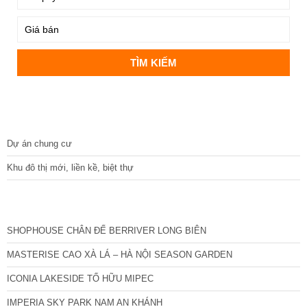
DỰ ÁN
Dự án chung cư
Khu đô thị mới, liền kề, biệt thự
CÁC DỰ ÁN MỚI NHẤT
SHOPHOUSE CHÂN ĐẾ BERRIVER LONG BIÊN
MASTERISE CAO XÀ LÁ – HÀ NỘI SEASON GARDEN
ICONIA LAKESIDE TỐ HỮU MIPEC
IMPERIA SKY PARK NAM AN KHÁNH