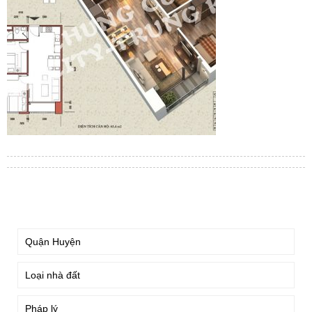
TÌM KIẾM