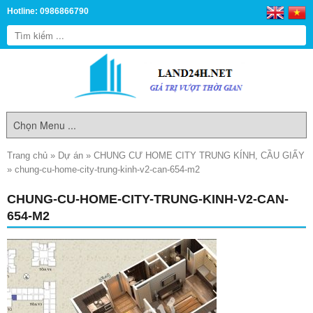
Hotline: 0986866790
Trang chủ
»
Dự án
»
CHUNG CƯ HOME CITY TRUNG KÍNH, CẦU GIẤY
»
chung-cu-home-city-trung-kinh-v2-can-654-m2
CHUNG-CU-HOME-CITY-TRUNG-KINH-V2-CAN-
654-M2