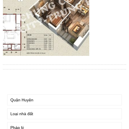
TÌM KIẾM