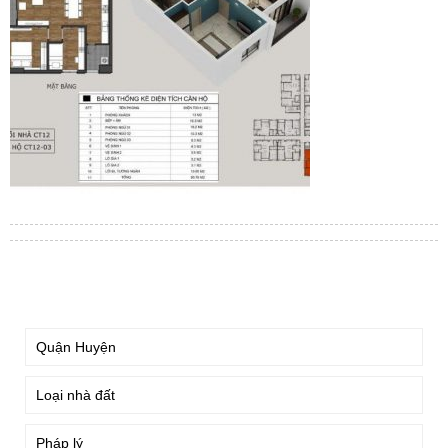
TÌM KIẾM