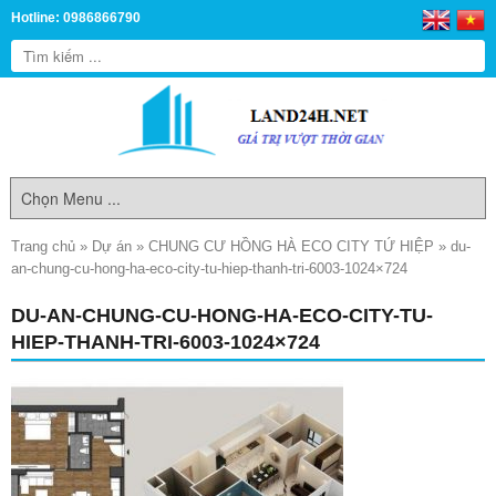
Hotline: 0986866790
Trang chủ
»
Dự án
»
CHUNG CƯ HỒNG HÀ ECO CITY TỨ HIỆP
»
du-
an-chung-cu-hong-ha-eco-city-tu-hiep-thanh-tri-6003-1024×724
DU-AN-CHUNG-CU-HONG-HA-ECO-CITY-TU-
HIEP-THANH-TRI-6003-1024×724