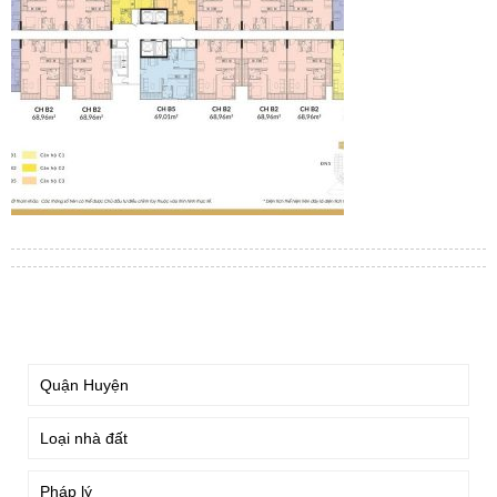
TÌM KIẾM