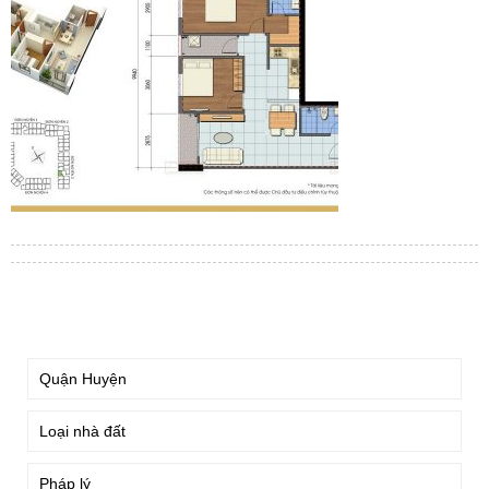
TÌM KIẾM