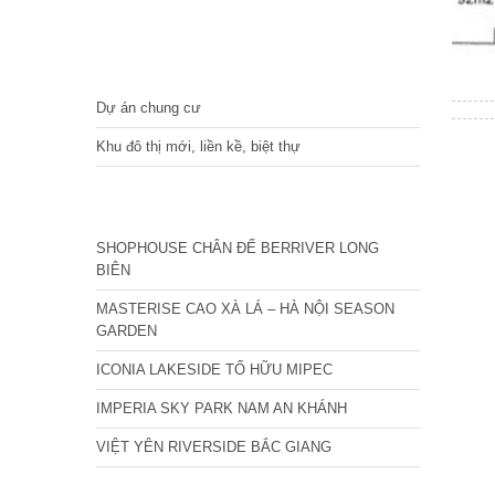
DỰ ÁN
Dự án chung cư
Khu đô thị mới, liền kề, biệt thự
CÁC DỰ ÁN MỚI NHẤT
SHOPHOUSE CHÂN ĐẾ BERRIVER LONG
BIÊN
MASTERISE CAO XÀ LÁ – HÀ NỘI SEASON
GARDEN
ICONIA LAKESIDE TỐ HỮU MIPEC
IMPERIA SKY PARK NAM AN KHÁNH
VIỆT YÊN RIVERSIDE BẮC GIANG