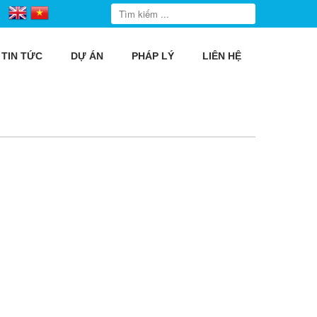
TIN TỨC
DỰ ÁN
PHÁP LÝ
LIÊN HỆ