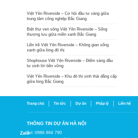
TIN NỔI BẬT
Việt Yên Riverside – Cơ hội đầu tư vàng giữa
trung tâm công nghiệp Bắc Giang
Biệt thự ven sông Việt Yên Riverside – Sống
thượng lưu giữa miền xanh Bắc Giang
Liền kề Việt Yên Riverside – Không gian sống
xanh giữa lòng đô thị
Shophouse Việt Yên Riverside – Điểm sáng đầu
tư sinh lời bền vững
Việt Yên Riverside – Khu đô thị sinh thái đẳng cấp
giữa lòng Bắc Giang
Trang chủ
Tin tức
Dự án
Pháp lý
Liên hệ
THÔNG TIN DỰ ÁN HÀ NỘI
Tel: 0986 866 790
Zalo