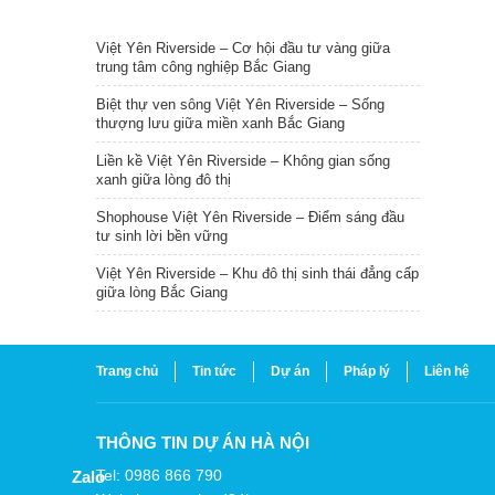
TIN NỔI BẬT
Việt Yên Riverside – Cơ hội đầu tư vàng giữa
trung tâm công nghiệp Bắc Giang
Biệt thự ven sông Việt Yên Riverside – Sống
thượng lưu giữa miền xanh Bắc Giang
Liền kề Việt Yên Riverside – Không gian sống
xanh giữa lòng đô thị
Shophouse Việt Yên Riverside – Điểm sáng đầu
tư sinh lời bền vững
Việt Yên Riverside – Khu đô thị sinh thái đẳng cấp
giữa lòng Bắc Giang
Trang chủ
Tin tức
Dự án
Pháp lý
Liên hệ
THÔNG TIN DỰ ÁN HÀ NỘI
Tel: 0986 866 790
Zalo