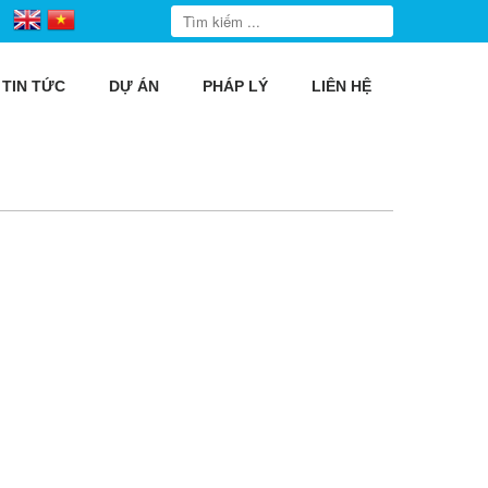
TIN TỨC
DỰ ÁN
PHÁP LÝ
LIÊN HỆ