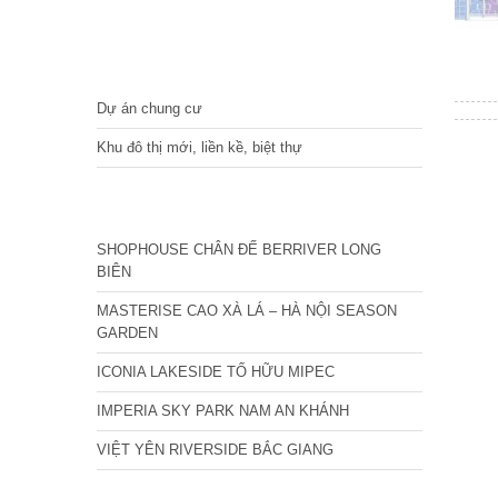
DỰ ÁN
Dự án chung cư
Khu đô thị mới, liền kề, biệt thự
CÁC DỰ ÁN MỚI NHẤT
SHOPHOUSE CHÂN ĐẾ BERRIVER LONG
BIÊN
MASTERISE CAO XÀ LÁ – HÀ NỘI SEASON
GARDEN
ICONIA LAKESIDE TỐ HỮU MIPEC
IMPERIA SKY PARK NAM AN KHÁNH
VIỆT YÊN RIVERSIDE BẮC GIANG