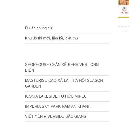
DỰ ÁN
Dự án chung cư
Khu đô thị mới, liền kề, biệt thự
CÁC DỰ ÁN MỚI NHẤT
SHOPHOUSE CHÂN ĐẾ BERRIVER LONG
BIÊN
MASTERISE CAO XÀ LÁ – HÀ NỘI SEASON
GARDEN
ICONIA LAKESIDE TỐ HỮU MIPEC
IMPERIA SKY PARK NAM AN KHÁNH
VIỆT YÊN RIVERSIDE BẮC GIANG