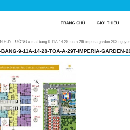
TRANG CHỦ
GIỚI THIỆU
ỄN HUY TƯỞNG
»
mat-bang-9-11A-14-28-toa-a-29t-imperia-garden-203-nguye
-BANG-9-11A-14-28-TOA-A-29T-IMPERIA-GARDEN-