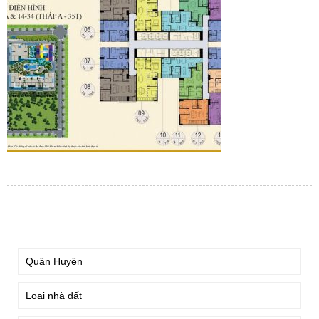
TÌM KIẾM