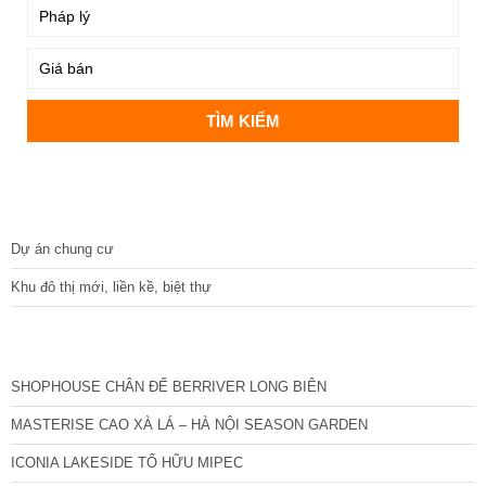
DỰ ÁN
Dự án chung cư
Khu đô thị mới, liền kề, biệt thự
CÁC DỰ ÁN MỚI NHẤT
SHOPHOUSE CHÂN ĐẾ BERRIVER LONG BIÊN
MASTERISE CAO XÀ LÁ – HÀ NỘI SEASON GARDEN
ICONIA LAKESIDE TỐ HỮU MIPEC