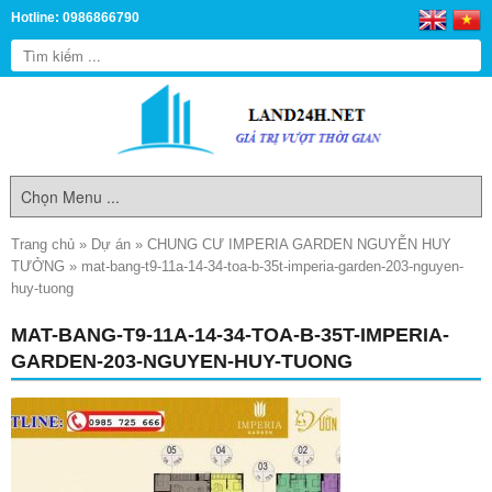
Hotline: 0986866790
Trang chủ
»
Dự án
»
CHUNG CƯ IMPERIA GARDEN NGUYỄN HUY
TƯỞNG
»
mat-bang-t9-11a-14-34-toa-b-35t-imperia-garden-203-nguyen-
huy-tuong
MAT-BANG-T9-11A-14-34-TOA-B-35T-IMPERIA-
GARDEN-203-NGUYEN-HUY-TUONG