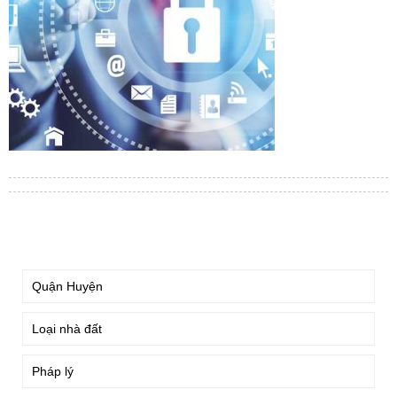
TÌM KIẾM