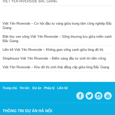
VIỆT YÊN RIVERSIDE BẮC GIANG
TIN NỔI BẬT
Việt Yên Riverside – Cơ hội đầu tư vàng giữa trung tâm công nghiệp Bắc
Giang
Biệt thự ven sông Việt Yên Riverside – Sống thượng lưu giữa miền xanh
Bắc Giang
Liền kề Việt Yên Riverside – Không gian sống xanh giữa lòng đô thị
Shophouse Việt Yên Riverside – Điểm sáng đầu tư sinh lời bền vững
Việt Yên Riverside – Khu đô thị sinh thái đẳng cấp giữa lòng Bắc Giang
Trang chủ
Tin tức
Dự án
Pháp lý
Liên hệ
THÔNG TIN DỰ ÁN HÀ NỘI