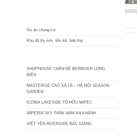
DỰ ÁN
Dự án chung cư
Khu đô thị mới, liền kề, biệt thự
CÁC DỰ ÁN MỚI NHẤT
SHOPHOUSE CHÂN ĐẾ BERRIVER LONG
BIÊN
MASTERISE CAO XÀ LÁ – HÀ NỘI SEASON
GARDEN
ICONIA LAKESIDE TỐ HỮU MIPEC
IMPERIA SKY PARK NAM AN KHÁNH
VIỆT YÊN RIVERSIDE BẮC GIANG