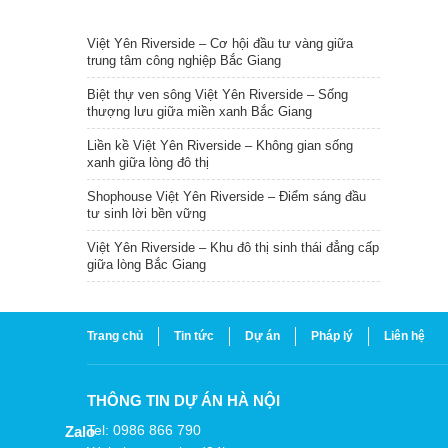
TIN NỔI BẬT
Việt Yên Riverside – Cơ hội đầu tư vàng giữa
trung tâm công nghiệp Bắc Giang
Biệt thự ven sông Việt Yên Riverside – Sống
thượng lưu giữa miền xanh Bắc Giang
Liền kề Việt Yên Riverside – Không gian sống
xanh giữa lòng đô thị
Shophouse Việt Yên Riverside – Điểm sáng đầu
tư sinh lời bền vững
Việt Yên Riverside – Khu đô thị sinh thái đẳng cấp
giữa lòng Bắc Giang
Trang chủ
Tin tức
Dự án
Pháp lý
Liên hệ
THÔNG TIN DỰ ÁN HÀ NỘI
Tel: 0986 866 790
Zalo