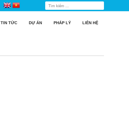
TIN TỨC
DỰ ÁN
PHÁP LÝ
LIÊN HỆ