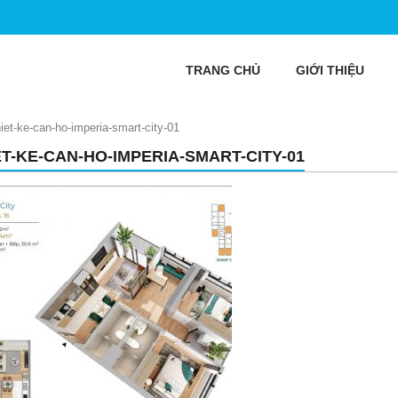
TRANG CHỦ
GIỚI THIỆU
hiet-ke-can-ho-imperia-smart-city-01
ET-KE-CAN-HO-IMPERIA-SMART-CITY-01