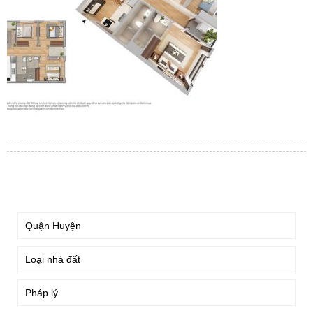
TÌM KIẾM