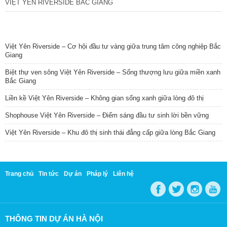
VIỆT YÊN RIVERSIDE BẮC GIANG
TIN NỔI BẬT
Việt Yên Riverside – Cơ hội đầu tư vàng giữa trung tâm công nghiệp Bắc
Giang
Biệt thự ven sông Việt Yên Riverside – Sống thượng lưu giữa miền xanh
Bắc Giang
Liền kề Việt Yên Riverside – Không gian sống xanh giữa lòng đô thị
Shophouse Việt Yên Riverside – Điểm sáng đầu tư sinh lời bền vững
Việt Yên Riverside – Khu đô thị sinh thái đẳng cấp giữa lòng Bắc Giang
Trang chủ
Tin tức
Dự án
Pháp lý
Liên hệ
THÔNG TIN DỰ ÁN HÀ NỘI