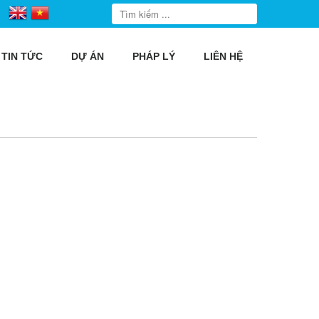
TIN TỨC
DỰ ÁN
PHÁP LÝ
LIÊN HỆ