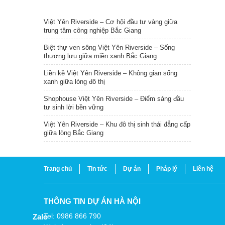
TIN NỔI BẬT
Việt Yên Riverside – Cơ hội đầu tư vàng giữa
trung tâm công nghiệp Bắc Giang
Biệt thự ven sông Việt Yên Riverside – Sống
thượng lưu giữa miền xanh Bắc Giang
Liền kề Việt Yên Riverside – Không gian sống
xanh giữa lòng đô thị
Shophouse Việt Yên Riverside – Điểm sáng đầu
tư sinh lời bền vững
Việt Yên Riverside – Khu đô thị sinh thái đẳng cấp
giữa lòng Bắc Giang
Trang chủ
Tin tức
Dự án
Pháp lý
Liên hệ
THÔNG TIN DỰ ÁN HÀ NỘI
Tel: 0986 866 790
Zalo