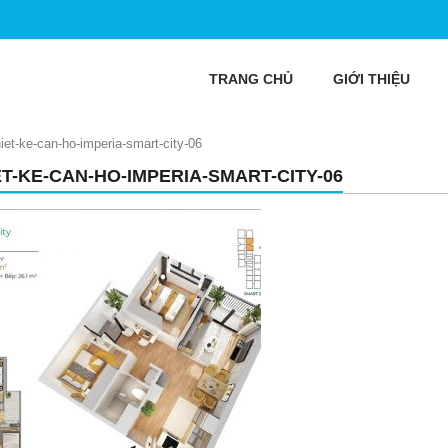
TRANG CHỦ
GIỚI THIỆU
hiet-ke-can-ho-imperia-smart-city-06
ET-KE-CAN-HO-IMPERIA-SMART-CITY-06