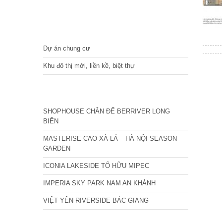
DỰ ÁN
Dự án chung cư
Khu đô thị mới, liền kề, biệt thự
CÁC DỰ ÁN MỚI NHẤT
SHOPHOUSE CHÂN ĐẾ BERRIVER LONG
BIÊN
MASTERISE CAO XÀ LÁ – HÀ NỘI SEASON
GARDEN
ICONIA LAKESIDE TỐ HỮU MIPEC
IMPERIA SKY PARK NAM AN KHÁNH
VIỆT YÊN RIVERSIDE BẮC GIANG