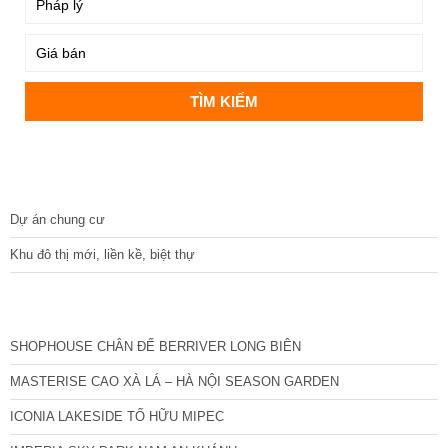
DỰ ÁN
Dự án chung cư
Khu đô thị mới, liền kề, biệt thự
CÁC DỰ ÁN MỚI NHẤT
SHOPHOUSE CHÂN ĐẾ BERRIVER LONG BIÊN
MASTERISE CAO XÀ LÁ – HÀ NỘI SEASON GARDEN
ICONIA LAKESIDE TỐ HỮU MIPEC