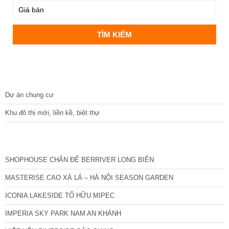
DỰ ÁN
Dự án chung cư
Khu đô thị mới, liền kề, biệt thự
CÁC DỰ ÁN MỚI NHẤT
SHOPHOUSE CHÂN ĐẾ BERRIVER LONG BIÊN
MASTERISE CAO XÀ LÁ – HÀ NỘI SEASON GARDEN
ICONIA LAKESIDE TỐ HỮU MIPEC
IMPERIA SKY PARK NAM AN KHÁNH