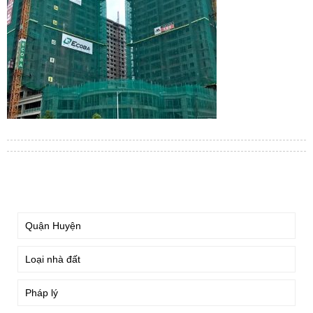
TÌM KIẾM