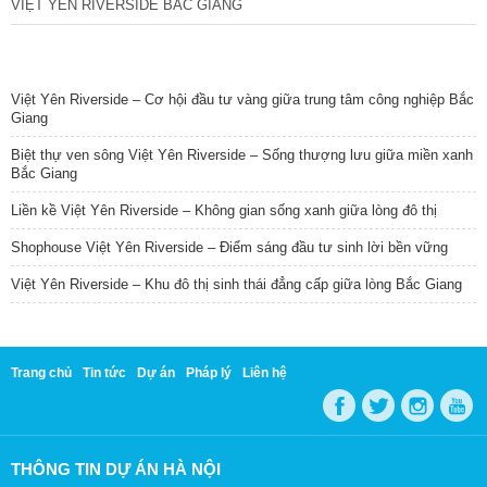
VIỆT YÊN RIVERSIDE BẮC GIANG
TIN NỔI BẬT
Việt Yên Riverside – Cơ hội đầu tư vàng giữa trung tâm công nghiệp Bắc
Giang
Biệt thự ven sông Việt Yên Riverside – Sống thượng lưu giữa miền xanh
Bắc Giang
Liền kề Việt Yên Riverside – Không gian sống xanh giữa lòng đô thị
Shophouse Việt Yên Riverside – Điểm sáng đầu tư sinh lời bền vững
Việt Yên Riverside – Khu đô thị sinh thái đẳng cấp giữa lòng Bắc Giang
Trang chủ
Tin tức
Dự án
Pháp lý
Liên hệ
THÔNG TIN DỰ ÁN HÀ NỘI